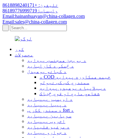
تلیفون: +8618898240171
واټساپ: 86189776999719
Email:hainanhuayan@china-collagen.com
Email:sales@china-collagen.com
کور
محصولات
د بویجن همجنسۍ پیډایډ
د ځمکې د کاراټایډ
د کبانو پوهیدل
د COD خیمه همکاوره پیډایډ
سمندري کب کب نیولو
د ټیلاپیا د پوهیدو پیډایډ
شفاهي مایع او قوي څښاک
د اویسټر پیپټایډ
د پیټا پیپټایډ
د سمندر ککړ ب fort ه
سویابین پیپټایډ
اخروټ پیپټایډ
د مرغیو فلیپایډ
د جوارو پیټایډ
د ویلی هایدرو لیډزیډایډ