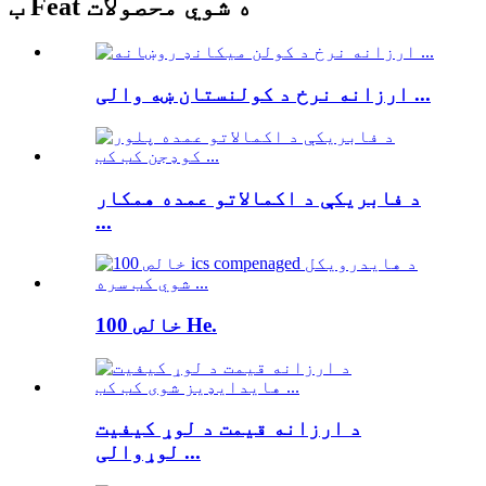
ب Feat ه شوي محصولات
ارزانه نرخ د کولنستان ښه والی ...
د فابریکې د اکمالاتو عمده همکار
...
خالص 100 He.
د ارزانه قیمت د لوړ کیفیت
لوړوالی ...