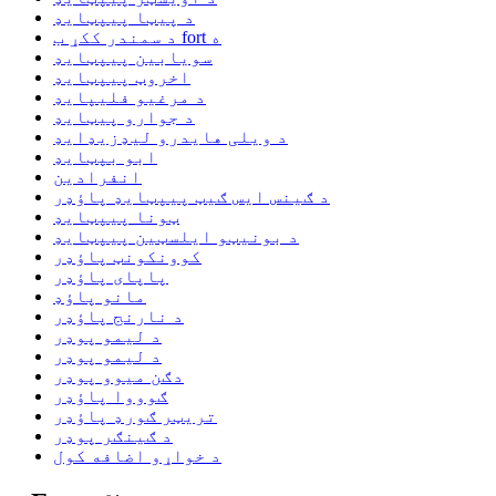
د پیټا پیپټایډ
د سمندر ککړ ب fort ه
سویابین پیپټایډ
اخروټ پیپټایډ
د مرغیو فلیپایډ
د جوارو پیټایډ
د ویلی هایدرو لیډزیډایډ
ابو بپټایډ
انفرادین
د ګینس ایس ګیټ پیپټایډ پاؤډر
ټونا پیپټایډ
د بونیټو ایلسټین پیپټایډ
کوونکونټ پاؤډر
پاپای پاؤډر
مانو پاؤډ
د نارنج پاؤډر
د لیمو پوډر
د لیمو پوډر
دګن میوو پوډر
ګوووا پاؤډر
تریټر ګورډ پاؤډر
د ګینګر پوډر
د خواړو اضافه کول