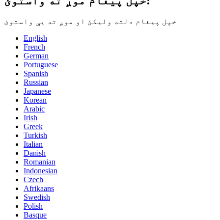
خپل پیغام موږ ته واستوئ:
خپل پیغام دلته ولیکئ او موږ ته یې واستوئ
English
French
German
Portuguese
Spanish
Russian
Japanese
Korean
Arabic
Irish
Greek
Turkish
Italian
Danish
Romanian
Indonesian
Czech
Afrikaans
Swedish
Polish
Basque