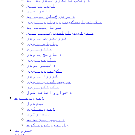
ابو بپټایډ
انفرادین
د مرغۍ ځنګل پیټایډ
د ګینس ایس ګیټ پیپټایډ پاؤډر
ټونا پیپټایډ
د بونیټو ایلسټین پیپټایډ
کوونکونټ پاؤډر
پاپای پاؤډر
مانو پاؤډ
د نارنج پاؤډر
د لیمو پوډر
د لیمو پوډر
دګن میوو پوډر
ګوووا پاؤډر
تریټر ګورډ پاؤډر
د ګینګر پوډر
د خواړو اضافه کول
زموږ په اړه
لېږدول
زموږ ملګری
نندارتون
د رییس پیژندنه
ولې موږ غوره کړه
خبرونه