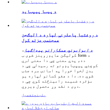
د پیټا پیپټایډ
د روغتیا پاملرنې لپاره د الیګجن
همجنسۍ عزته کول
د ابوابوني همکارانو پیډاګیا
د
کولیګن هایډروینز شوی ب form ه
ده، پدې معنی چې دا معنی لري
کوچني پیپټایډونو ته رسیدلې چې د
بدن لخوا خورا په اسانۍ سره جذب
شوې ده. دا د هغو کسانو لپاره یو
مؤثره ضمیمه رامینځته کوي چې د
دوی د نشه وړ محصول ډیروي.
پلټنه
تفصیل