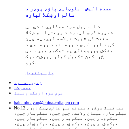
عمده الیش ابلوټایډ پاؤډ پوډر د
سالم او ښکلا لپاره
د ابابیل سره همکاري د دې بې
شمیره ګټو لپاره د روغتیا او ښکلا
صنعت کې شهرت ترلاسه کوي. په چین
کې د ابوالبي د پوهانو د پوهاوي د
مخکښ جوړوونکي په توګه، موږ د دې
ځواکمن تکمیل کولو ډیرښت درک
کوو.
پلټنه
تفصیل
زموږ په اړه
محصولات
موږ سره اړیکه ونیسئ
hainanhuayan@china-collagen.com
No.12 میرفینګ سړک، د میوند ملي عالي ټیک زون،
هیکو ښار، هینان ولایت، چین چین، هیکو ښار چین،
هیکو ښار چین، هیکو ښار چین، هیکو ښار چین،
هیکو ښار چین، هیکو ښار چین، هیکو ښار چین،
هیکو ښار چین، هیکو ښار چین، هیکو ښار چین،