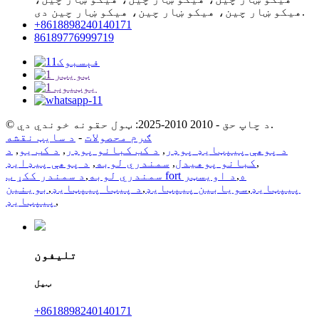
هیکو ښار چین، هیکو ښار چین، هیکو ښار چین دی.
+8618898240140171
86189776999719
© د چاپ حق - 2010 2010-2025: ټول حقونه خوندي دي.
ګرم محصولات
-
د سایټ نقشه
د پوهې پیپټایډ پوډر
,
د کب کبانو پوډر
,
د کب یو
,
د
,
کبانو پوهیدل
,
سمندري لوبه
,
د پوهې پیډایډ
د سمندر ککړ ب fort ه
,
د اویسټر
سمندري لوبه
,
پیپټایډ
,
سویابین پیپټایډ
,
د پیټا پیپټایډ
,
بوینین
,
پیپټایډ
تلیفون
ټیل
+8618898240140171