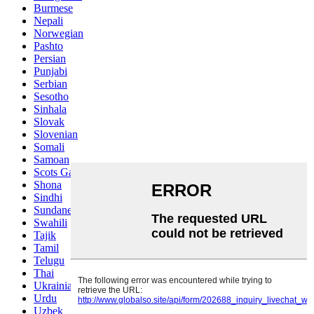
Burmese
Nepali
Norwegian
Pashto
Persian
Punjabi
Serbian
Sesotho
Sinhala
Slovak
Slovenian
Somali
Samoan
Scots Gaelic
Shona
Sindhi
Sundanese
Swahili
Tajik
Tamil
Telugu
Thai
Ukrainian
Urdu
Uzbek