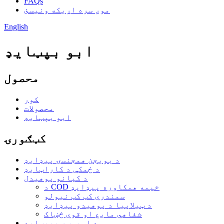
FAQs
موږ سره اړیکه ونیسئ
English
ابو بپټایډ
محصول
کور
محصولات
ابو بپټایډ
کټګورۍ
د بویجن همجنسۍ پیډایډ
د ځمکې د کاراټایډ
د کبانو پوهیدل
د COD خیمه همکاوره پیډایډ
سمندري کب کب نیولو
د ټیلاپیا د پوهیدو پیډایډ
شفاهي مایع او قوي څښاک
د اویسټر پیپټایډ