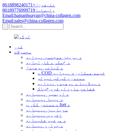
تلیفون: +8618898240171
واټساپ: 86189776999719
Email:hainanhuayan@china-collagen.com
Email:sales@china-collagen.com
کور
محصولات
د بویجن همجنسۍ پیډایډ
د ځمکې د کاراټایډ
د کبانو پوهیدل
د COD خیمه همکاوره پیډایډ
سمندري کب کب نیولو
د ټیلاپیا د پوهیدو پیډایډ
شفاهي مایع او قوي څښاک
د اویسټر پیپټایډ
د پیټا پیپټایډ
د سمندر ککړ ب fort ه
سویابین پیپټایډ
اخروټ پیپټایډ
د مرغیو فلیپایډ
د جوارو پیټایډ
د ویلی هایدرو لیډزیډایډ