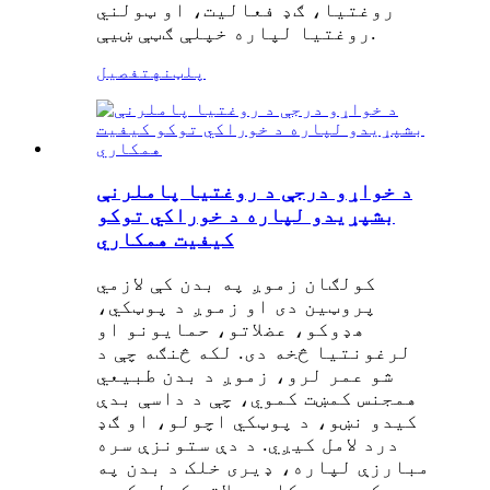
روغتیا، ګډ فعالیت، او ټولني
روغتیا لپاره خپلې ګټې ښیې.
پلټنه
تفصیل
د خواړو درجې د روغتیا پاملرنې
بشپړیدو لپاره د خوراکي توکو
کیفیت همکاري
کولګان زموږ په بدن کې لازمي
پروټین دی او زموږ د پوټکي،
هډوکو، عضلاتو، حمایونو او
لرغونتیا څخه دی. لکه څنګه چې د
شو عمر لرو، زموږ د بدن طبیعي
همجنس کمښت کموي، چې د داسې بدې
کیدو نښو، د پوټکي اچولو، او ګډ
درد لامل کیږي. د دې ستونزې سره
مبارزې لپاره، ډیری خلک د بدن په
کچه د همکارۍ ملاتړ کولو کې د