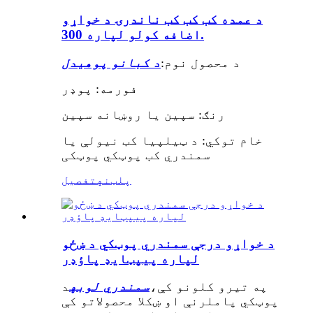
د عمده کب کب کب ناندرۍ د خواړو
اضافه کولو لپاره 300.
د محصول نوم:
د کبانو پوهیدل
فورمه: پوډر
رنګ: سپین یا روښانه سپین
خام توکي: د ټیلپیا کب نیولې یا
سمندري کب پوټکي پوټکی
پلټنه
تفصیل
د خواړو درجې سمندري پوټکي د ښځو
لپاره پیپټایډ پاؤډر
په تیرو کلونو کې،
سمندري لوبه
د
پوټکي پاملرنې او ښکلا محصولاتو کې