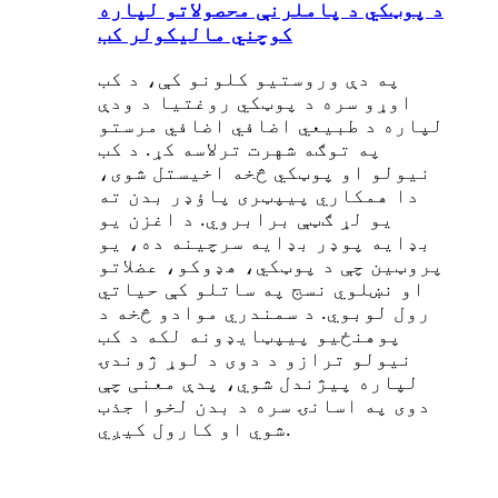
د پوټکي د پاملرنې محصولاتو لپاره
کوچني ماليکولر کب
په دې وروستیو کلونو کې، د کب
اوړو سره د پوټکي روغتیا د ودې
لپاره د طبیعي اضافي اضافي مرستو
په توګه شهرت ترلاسه کړ. د کب
نیولو او پوټکي څخه اخیستل شوی،
دا همکاري پیپټری پاؤډر بدن ته
یو لړ ګټې برابروي. د اغزن یو
بډایه پوډر بډایه سرچینه ده، یو
پروټین چې د پوټکي، هډوکو، عضلاتو
او نښلوي نسج په ساتلو کې حیاتي
رول لوبوي. د سمندري موادو څخه د
پوهنځیو پیپټایډونه لکه د کب
نیولو ترازو د دوی د لوړ ژوندۍ
لپاره پیژندل شوي، پدې معنی چې
دوی په اسانۍ سره د بدن لخوا جذب
شوي او کارول کیږي.