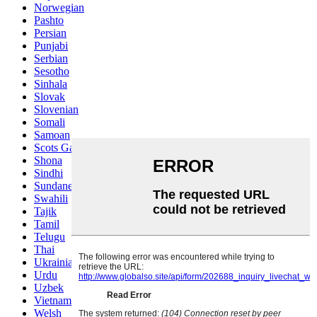
Norwegian
Pashto
Persian
Punjabi
Serbian
Sesotho
Sinhala
Slovak
Slovenian
Somali
Samoan
Scots Gaelic
Shona
Sindhi
Sundanese
Swahili
Tajik
Tamil
Telugu
Thai
Ukrainian
Urdu
Uzbek
Vietnamese
Welsh