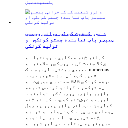
پلټنه
تفصیل
د لوړ کیفیت کب کب جوانې پیچلي
ټیپټر پاپ نماینده چمتو کونکي او
تولید کونکی
د کبانو څخه همکاري د روغتیا او
ښکلا صنعت کې د پوټکي، ملاونو او
عمومي روغتیا لپاره د ګ numerous
شمیر ګټو لپاره مشهور دی. د
سمندري جوړښت او B2B عرضه کونکي
په توګه، د کبانو کیندس تعرفه
پاؤډر پاؤډر پوډر / ګرانولونه د
لوړېدو غوښتنه کوي. د کبانو څخه
کولیجن د ټرافټ پاؤډ پوډر یو ډول
پوهاوی دی چې د کب نیولو او ترازو
څخه تیریږي. دا د بډایا نورو
سرچینو په پرتله د دې لوړ ژبو او