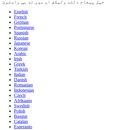
خپل پیغام دلته ولیکئ او موږ ته یې واستوئ
English
French
German
Portuguese
Spanish
Russian
Japanese
Korean
Arabic
Irish
Greek
Turkish
Italian
Danish
Romanian
Indonesian
Czech
Afrikaans
Swedish
Polish
Basque
Catalan
Esperanto