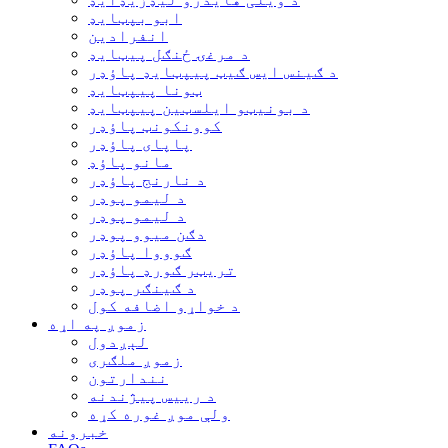
ابو بپټایډ
انفرادین
د مرغۍ ځنګل پیټایډ
د ګینس ایس ګیټ پیپټایډ پاؤډر
ټونا پیپټایډ
د بونیټو ایلسټین پیپټایډ
کوونکونټ پاؤډر
پاپای پاؤډر
مانو پاؤډ
د نارنج پاؤډر
د لیمو پوډر
د لیمو پوډر
دګن میوو پوډر
ګوووا پاؤډر
تریټر ګورډ پاؤډر
د ګینګر پوډر
د خواړو اضافه کول
زموږ په اړه
لېږدول
زموږ ملګری
نندارتون
د رییس پیژندنه
ولې موږ غوره کړه
خبرونه