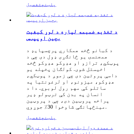
پلټنه
تفصیل
د تغذیه ضمیمه لپاره د لوړ کیفیت
بچین اوپپټس
د کبانو څخه همکاري پرچسپایډ د
همجنسۍ یو ځانګړی ډول دی چې د
پوټکي، ترازو او هډوکو هډوکو څخه
اخیستل شوی. کولګان پخپله یو
داسې پروتین دی چې زموږ د پوټکي،
هډوکو، میزونو، او لرغونتیا په
ساتلو کې مهم رول لوبوي. دا د
انسان په بدن کې ترټولو ډیر
پراخه پروټین دی، چې د پروټین
مینځپانګې شاوخوا 30٪ جوړوي.
پلټنه
تفصیل