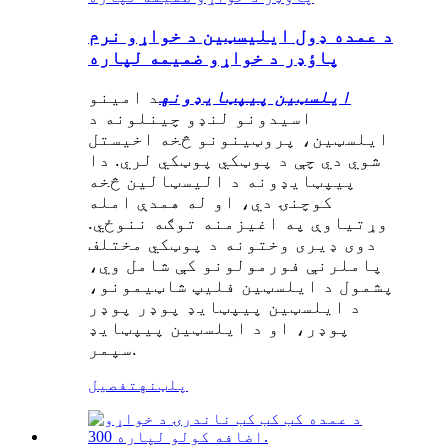
د عمده ډول ایلیسټین د خواړو نرم
پاؤډر د خواړو ضمیمه لپاره
ايلسټین پیپټایډونه
د امینو
اسیدونو لنډو چینلونه د
ایلسټین، پروټینونو څخه اخیستل
شوي دي چې د پوټکي پوټکي لري. دا
پیپټایډونه د اليسټالین څخه
کوچنۍ دي، او له همدې امله
وړتیاوې په اغیزمنه توګه ننوځي.
دوی ډیری وختونه د پوټکي مختلف
پاملرنې فورمولونو کې شامل وي،
پشمول د ایلسټین فلیپ شاټیمونو،
د ایلسټین پیپټایډ پوډر پوډر
پوډر، او د ایلسټین پیپټایډ
سپمر.
پلټنه
تفصیل