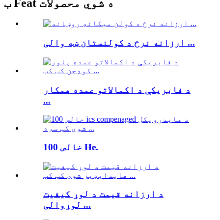
ب Feat ه شوي محصولات
ارزانه نرخ د کولنستان ښه والی ...
د فابریکې د اکمالاتو عمده همکار
...
خالص 100 He.
د ارزانه قیمت د لوړ کیفیت
لوړوالی ...