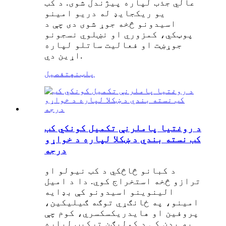
عالي جذب لپاره پیژندل شوی. د کب
یو ریکجایډ له دریو امینو
اسیدونو څخه جوړ شوی دی چې د
پوټکي، کمزوري او نښلوي نسجونو
جوړښت او فعالیت ساتلو لپاره
اړین دي.
پلټنه
تفصیل
د روغتیا پاملرنې تکمیل کونکي کب
کب نسته بندي د ښکلا لپاره د خواړو
درجه
د کبانو څاڅکي د کب نیولو او
ترازو څخه استخراج کوي. دا د امیل
الینوینو اسیدونو کې بډایه
امینو، په ځانګړي توګه ګیلیکین،
پروفین او هایدریکسکسري، کوم چې
په بدن کې د کولیګن ترکیب لپاره