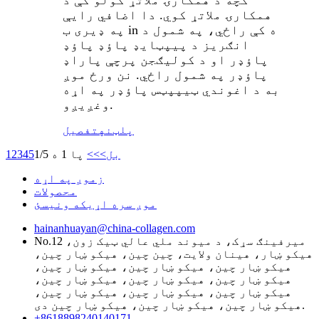
همکارۍ ملاتړ کوي. دا اضافي رایې
په ډیری ب in ه کې راځي، په شمول د
انګریز د پیپټایډ پاؤډ پاؤډ
پاؤډر او د کولیګجن پرچې پاراډ
پاؤډر په شمول راځي. نن ورځ موږ
به د اغوندي ټیپپټس پاؤډر په اړه
وغږیږو.
پلټنه
تفصیل
بل>
>>
پا 1 ه 1/5
5
4
3
2
1
زموږ په اړه
محصولات
موږ سره اړیکه ونیسئ
hainanhuayan@china-collagen.com
No.12 میرفینګ سړک، د میوند ملي عالي ټیک زون،
هیکو ښار، هینان ولایت، چین چین، هیکو ښار چین،
هیکو ښار چین، هیکو ښار چین، هیکو ښار چین،
هیکو ښار چین، هیکو ښار چین، هیکو ښار چین،
هیکو ښار چین، هیکو ښار چین، هیکو ښار چین،
هیکو ښار چین، هیکو ښار چین، هیکو ښار چین دی.
+8618898240140171