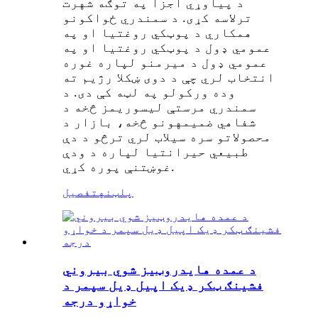
د پیاوړي اجزا په توګه شهرت
ترلاسه کړی. د سمندري ځواکونو
همکاري د پوټکي روغتیا او په
عمومي ډول د پوټکي روغتیا او په
عمومي ډول د میرمنو لپاره غوره
انتخاب لري چې د دوی ښکلا رژیم ته
وده ورکولو په لټه کې دی. د
سمندري مرستې لیسوریمز څخه د
شفاهي ضمیمهونو څخه، بازار د
محصولاتو سره سیلاب لري ترڅو د دې
طبیعي حیرانتیا لپاره د ودې
غوښتنې پوره کړي.
پلټنه
تفصیل
د عمده هایدروټیز شوي بیروني
فشینګ ټکر ډیک اپیل ډیل سپمر د
خواړو درجه