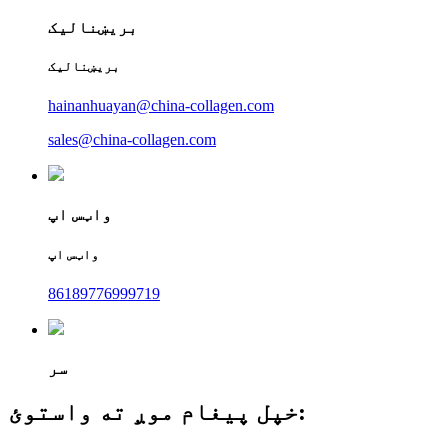
بریښنالیک
بریښنالیک
hainanhuayan@china-collagen.com
sales@china-collagen.com
واټس اپ
واټس اپ
86189776999719
سر
خپل پیغام موږ ته واستوئ: