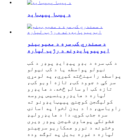
د پیټا پیپټایډ
د سمندري کب سره د معیوبینو
ایوپیوپایډونه د رژیم لپاره
د کب سره د بډو پیډایډ پوډر د کب
نیولو پواسطه یا د کب نیولو
پواسطه رامینځته کیږي، په لومړي
سر کې د جوود کب، تازه اوبو کب،
تازه کب او سالم څخه. د هایډرو
لپاره د هایډروینسیس پروسه
کولیګجن کوچني پیپټایډونو ته
راوباسي، دا د بدن لخوا په اسانۍ
سره جذب کوي. دا د هایډرولیډ
فشونکې پوهاوی شيجن پوډر ډیری
وختونه د نورو همکاریو سرچینو
لپاره د غوره بدیل په توګه وده