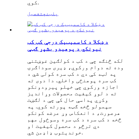
کوي.
پلټنه
تفصیل
د ښکلا د کاسمیټیک درجې کب کب
نیونکي د پوهیدو بشپړ ګټې
لکه څنګه چې د کب د کولګین غوښتنې
وده ته دوام ورکوي، ډیری سوداګرۍ
په لټه کې دي د کب سره کولی شي د
کب سره پوهنځی واخلي. دا دوی ته
اجازه ورکوي چې خپلو پیرودونکو
ته د لوړ کیفیت محصولات وړاندیز
وکړي پداسې حال کې چې د لګښت
سپمولو څخه ګټه پورته کوي. په
هرصورت، د انعکاس وړ عرضه کونکو
څخه د کب سره د کب سره وسوځول مهم
دي ترڅو د محصول کیفیت او
خوندیتوب ډاډمن شي.