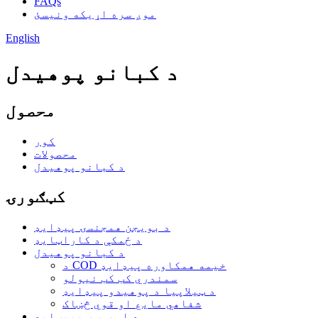
FAQs
موږ سره اړیکه ونیسئ
English
د کبانو پوهیدل
محصول
کور
محصولات
د کبانو پوهیدل
کټګورۍ
د بویجن همجنسۍ پیډایډ
د ځمکې د کاراټایډ
د کبانو پوهیدل
د COD خیمه همکاوره پیډایډ
سمندري کب کب نیولو
د ټیلاپیا د پوهیدو پیډایډ
شفاهي مایع او قوي څښاک
د اویسټر پیپټایډ