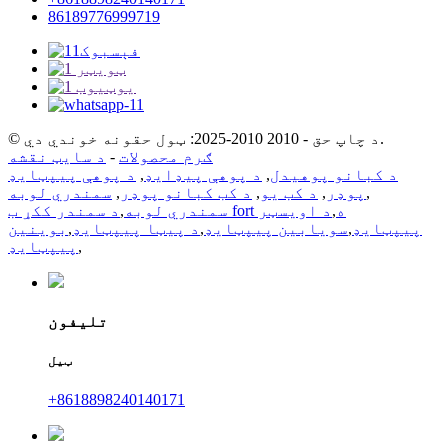
86189776999719
© د چاپ حق - 2010 2010-2025: ټول حقونه خوندي دي.
ګرم محصولات
-
د سایټ نقشه
د کبانو پوهیدل
,
د پوهې پیډایډ
,
د پوهې پیپټایډ
,
پوډر
,
د کب یو
,
د کب کبانو پوډر
,
سمندري لوبه
د سمندر ککړ ب fort ه
,
د اویسټر
سمندري لوبه
,
پیپټایډ
,
سویابین پیپټایډ
,
د پیټا پیپټایډ
,
بوینین
,
پیپټایډ
تلیفون
ټیل
+8618898240140171