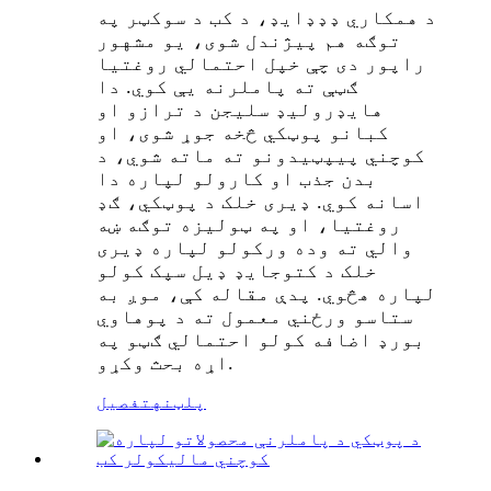
د همکاري ډډډایډ، د کب د سوکټر په
توګه هم پیژندل شوی، یو مشهور
راپور دی چې خپل احتمالي روغتیا
ګټې ته پاملرنه یې کوي. دا
هایډرولیډ سلیجن د ترازو او
کبانو پوټکي څخه جوړ شوی، او
کوچني پیپټیدونو ته ماته شوي، د
بدن جذب او کارولو لپاره دا
اسانه کوي. ډیری خلک د پوټکي، ګډ
روغتیا، او په ټولیزه توګه ښه
والي ته وده ورکولو لپاره ډیری
خلک د کتوجایډ ډیل سپک کولو
لپاره هڅوي. پدې مقاله کې، موږ به
ستاسو ورځني معمول ته د پوهاوي
بورډ اضافه کولو احتمالي ګټو په
اړه بحث وکړو.
پلټنه
تفصیل