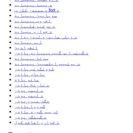
د پیټا پیپټایډ
د سمندر ککړ ب fort ه
سویابین پیپټایډ
اخروټ پیپټایډ
د مرغیو فلیپایډ
د جوارو پیټایډ
د ویلی هایدرو لیډزیډایډ
ابو بپټایډ
انفرادین
د ګینس ایس ګیټ پیپټایډ پاؤډر
ټونا پیپټایډ
د بونیټو ایلسټین پیپټایډ
کوونکونټ پاؤډر
پاپای پاؤډر
مانو پاؤډ
د نارنج پاؤډر
د لیمو پوډر
د لیمو پوډر
دګن میوو پوډر
ګوووا پاؤډر
تریټر ګورډ پاؤډر
د ګینګر پوډر
د خواړو اضافه کول