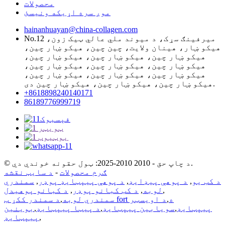
محصولات
موږ سره اړیکه ونیسئ
hainanhuayan@china-collagen.com
No.12 میرفینګ سړک، د میوند ملي عالي ټیک زون،
هیکو ښار، هینان ولایت، چین چین، هیکو ښار چین،
هیکو ښار چین، هیکو ښار چین، هیکو ښار چین،
هیکو ښار چین، هیکو ښار چین، هیکو ښار چین،
هیکو ښار چین، هیکو ښار چین، هیکو ښار چین،
هیکو ښار چین، هیکو ښار چین، هیکو ښار چین دی.
+8618898240140171
86189776999719
© د چاپ حق - 2010 2010-2025: ټول حقونه خوندي دي.
ګرم محصولات
-
د سایټ نقشه
د کب یو
,
د پوهې پیډایډ
,
د پوهې پیپټایډ پوډر
,
سمندري
,
لوبه
,
د کب کبانو پوډر
,
د کبانو پوهیدل
د سمندر ککړ ب fort ه
,
د اویسټر
سمندري لوبه
,
پیپټایډ
,
سویابین پیپټایډ
,
د پیټا پیپټایډ
,
بوینین
,
پیپټایډ