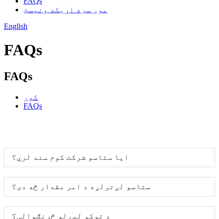
FAQs
موږ سره اړیکه ونیسئ
English
FAQs
FAQs
کور
FAQs
ایا ستاسو شرکت کوم سند لري؟
ستاسو لږترلږه د امر مقدار څه دی؟
د توکو لیږلو څرنګوالی؟