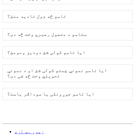
تاسو څه ډول تادیه منئ؟
ستاسو د محصول رهبري وخت څه دی؟
ایا تاسو کولی شئ دودیز ومومئ؟
ایا تاسو نمونې چمتو کولی شئ او د نمونې
تحویلي وخت څه شی دی؟
ایا تاسو جوړونکی یا سوداګر یاست؟
زموږ په اړه