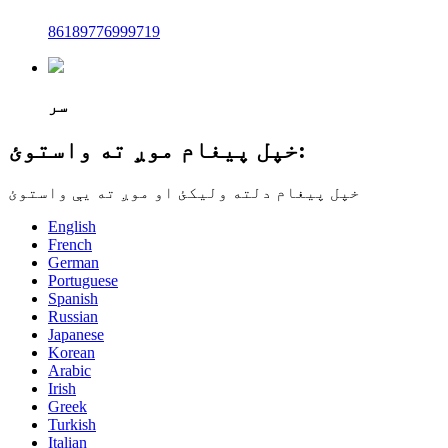
86189776999719
سر
خپل پیغام موږ ته واستوئ:
خپل پیغام دلته ولیکئ او موږ ته یې واستوئ
English
French
German
Portuguese
Spanish
Russian
Japanese
Korean
Arabic
Irish
Greek
Turkish
Italian