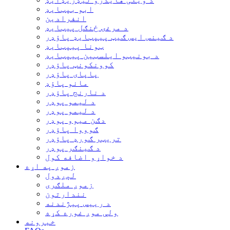
ابو بپټایډ
انفرادین
د مرغۍ ځنګل پیټایډ
د ګینس ایس ګیټ پیپټایډ پاؤډر
ټونا پیپټایډ
د بونیټو ایلسټین پیپټایډ
کوونکونټ پاؤډر
پاپای پاؤډر
مانو پاؤډ
د نارنج پاؤډر
د لیمو پوډر
د لیمو پوډر
دګن میوو پوډر
ګوووا پاؤډر
تریټر ګورډ پاؤډر
د ګینګر پوډر
د خواړو اضافه کول
زموږ په اړه
لېږدول
زموږ ملګری
نندارتون
د رییس پیژندنه
ولې موږ غوره کړه
خبرونه