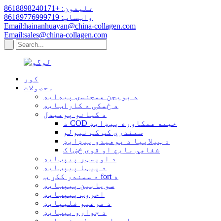
تلیفون: +8618898240171
واټساپ: 86189776999719
Email:hainanhuayan@china-collagen.com
Email:sales@china-collagen.com
کور
محصولات
د بویجن همجنسۍ پیډایډ
د ځمکې د کاراټایډ
د کبانو پوهیدل
د COD خیمه همکاوره پیډایډ
سمندري کب کب نیولو
د ټیلاپیا د پوهیدو پیډایډ
شفاهي مایع او قوي څښاک
د اویسټر پیپټایډ
د پیټا پیپټایډ
د سمندر ککړ ب fort ه
سویابین پیپټایډ
اخروټ پیپټایډ
د مرغیو فلیپایډ
د جوارو پیټایډ
د ویلی هایدرو لیډزیډایډ