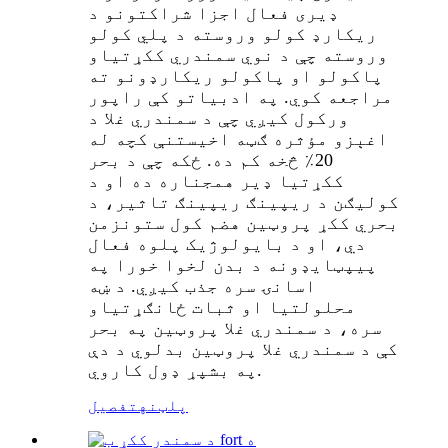
ډیری فعال اجزا شراکتونو د
ریکارډ کولو وروسته د پلي کولو
وروسته چې د نوي سمندري ککړتیاو
پاکولو او پاکولو ریکارډونو ته
مراجعه کوي.
په ادبیاتو کې راپور
ورکول کیږي چې د سمندري غلا د
اغېزو مؤثره ګټه اخیستنې کچه له
20٪ څخه کم ده. ځکه چې د بحر
ککړتیا ډیر همجناره ده او د
کولیګن د ریپینګ ریپینګ تاثیر، د
بحري ککړ پروټین هضم کول ستونزمن
دي، او د بایولوژیک پلوه فعال
پیپټایډونه د بدن لخوا خورا په
اسانۍ سره جذب کیږي. د ښه
محلولتیا او ثبات ځانګړتیاو
سره، د سمندري غلا پروټین په بحر
کې د سمندري غلا پروټین بدلوي د دې
په بشپړ ډول کاروي.
پلټنه
تفصیل