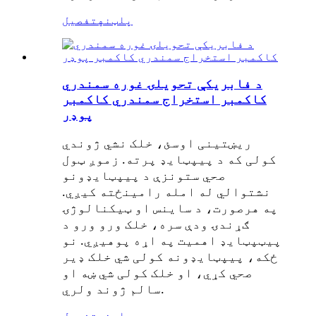
پلټنه
تفصیل
د فابریکې تحویلۍ غوره سمندري
کاکمبر استخراج سمندري کاکمبر
پوډر
ریښتینی اوسئ، خلک نشي ژوندي
کولی که د پیپټایډ پرته. زموږ ټول
صحي ستونزې د پیپټایډونو
نشتوالي له امله رامینځته کیږي.
په هرصورت، د ساینس او ​​ټیکنالوژۍ
ګړندۍ ودې سره، خلک ورو ورو د
پیټپټایډ اهمیت په اړه پوهیږي. نو
ځکه، پیپټایډونه کولی شي خلک ډیر
صحي کړي، او خلک کولی شي ښه او
سالم ژوند ولري.
پلټنه
تفصیل