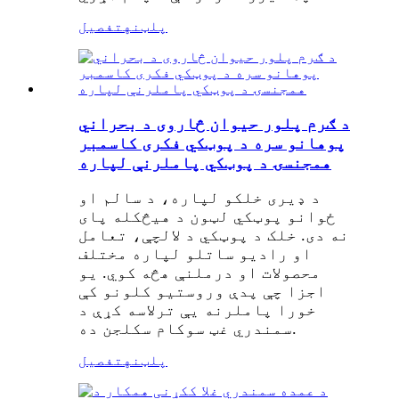
پلټنه
تفصیل
د ګرم پلور حیوان څاروی د بحراني
پوهانو سره د پوټکي فکری کاسمبر
همجنسۍ د پوټکي پاملرنې لپاره
د ډیری خلکو لپاره، د سالم او
ځوانو پوټکي لټون د هیڅکله پای
نه دی. خلک د پوټکي د لالچې، تعامل
او رادیو ساتلو لپاره مختلف
محصولات او درملنې هڅه کوي. یو
اجزا چې پدې وروستیو کلونو کې
خورا پاملرنه یې ترلاسه کړې د
سمندري غټ سوکام سکلجن ده.
پلټنه
تفصیل