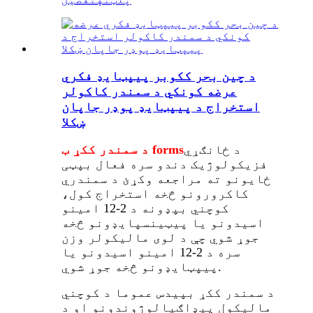
د چین بحر ککوبر پیپټایډ فکري
عرضه کونکي د سمندر کاکولر
استخراج د پیپټایډ پوډر جاپان
ښکلا
د ځانګړي
د سمندر ککړ ب forms
فزیکولوژیک دندو سره فعال بپټی
ځایونو ته مراجعه وکړئ د سمندري
کاکرورونو څخه استخراج کول،
کوچني بپډونه د 2-12 امینو
اسیدونو یا پیټینسپایډونو څخه
جوړ شوي چې د لوی مالیکولر وزن
سره د 2-12 امینو اسیدونو یا
پیپټایډونو څخه جوړ شوي.
د سمندر ککړ بپیدس عموما د کوچني
مالیکول پیډاګیالوژوندونو او د