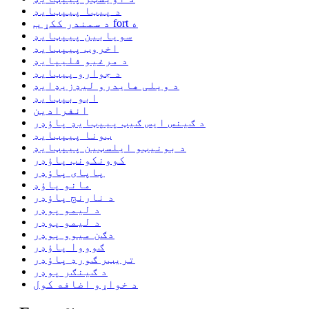
د پیټا پیپټایډ
د سمندر ککړ ب fort ه
سویابین پیپټایډ
اخروټ پیپټایډ
د مرغیو فلیپایډ
د جوارو پیټایډ
د ویلی هایدرو لیډزیډایډ
ابو بپټایډ
انفرادین
د ګینس ایس ګیټ پیپټایډ پاؤډر
ټونا پیپټایډ
د بونیټو ایلسټین پیپټایډ
کوونکونټ پاؤډر
پاپای پاؤډر
مانو پاؤډ
د نارنج پاؤډر
د لیمو پوډر
د لیمو پوډر
دګن میوو پوډر
ګوووا پاؤډر
تریټر ګورډ پاؤډر
د ګینګر پوډر
د خواړو اضافه کول