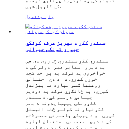
کلونو کې په دوديزه چینایي درملو
کې کارول شوي.
پلټنه
تفصیل
سمندر ککړ د مهریز عرضه کونکي
حیوان کونکی حیوانی
سمندري ککړ سمندري څاروی دی چې
په ډیرو آسیایی هیوادونو کې د
خواخوږۍ په توګه په پراخه کچه
خوړل کیږي. دا د دې احتمالي
روغتیا ګټو لپاره هم پیژندل
کیږي، په ځانګړي توګه په دودیز
چینایي درملو کې. د سمندر
ککړونکي پیپټایډونه د بحر
ککړتیاو له کولمو څخه اخیستل
کیږي او د پوټکي پاملرنې محصولاتو
کې د دوی احتمالي استعمال لپاره
په تیرو کلونو کې د پام اړوي.