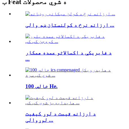
ب Feat ه شوي محصولات
ارزانه نرخ د کولنستان ښه والی ...
د فابریکې د اکمالاتو عمده همکار
...
خالص 100 He.
د ارزانه قیمت د لوړ کیفیت
لوړوالی ...