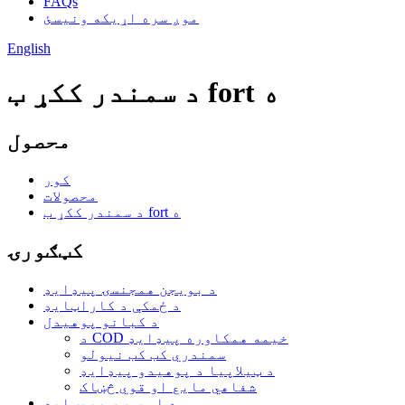
FAQs
موږ سره اړیکه ونیسئ
English
د سمندر ککړ ب fort ه
محصول
کور
محصولات
د سمندر ککړ ب fort ه
کټګورۍ
د بویجن همجنسۍ پیډایډ
د ځمکې د کاراټایډ
د کبانو پوهیدل
د COD خیمه همکاوره پیډایډ
سمندري کب کب نیولو
د ټیلاپیا د پوهیدو پیډایډ
شفاهي مایع او قوي څښاک
د اویسټر پیپټایډ