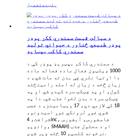
پلټنه
تفصیل
د سیالۍ قیمت سمندري ککړ پوډر
پوډر طبیعي ځناور د حیواني تولید
سمندري کاکټ بپټایډ
د سمندري کاکم بپټریډ پوډر کې د
1000 ډیلټون فعال ماده فعاله ماده
دا اړتیا نلري چې بدن ته مات شي، د
زیان څخه د زیان له امله رامینځته
کول، او په چټکۍ سره کیدی شي او په
چټکۍ سره د بدن لخوا جذب شي.
دا په
18 کې لازمي دي، 17 ویټامینز، د غصب
شوي غوړ لرونکي غوړ اسیدونو،
شرافت، 4inc، فاسفورس، آبفورس
وانډیم، SMAAH) او د محلول جذب
نرخونه کلسیم 10 ځله ډیر شوی.