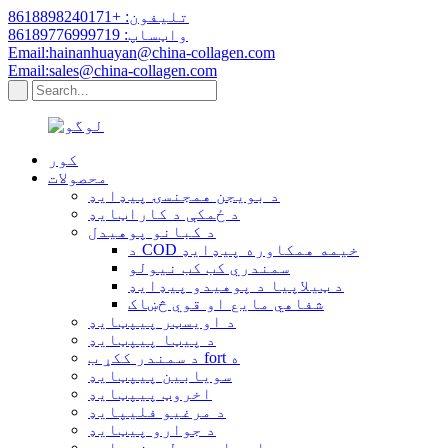
تلیفون: +8618898240171
واټساپ: 86189776999719
Email:hainanhuayan@china-collagen.com
Email:sales@china-collagen.com
کور
محصولات
د بویجن همجنسۍ پیډایډ
د ځمکې د کاراټایډ
د کبانو پوهیدل
د COD خیمه همکاوره پیډایډ
سمندري کب کب نیولو
د ټیلاپیا د پوهیدو پیډایډ
شفاهي مایع او قوي څښاک
د اویسټر پیپټایډ
د پیټا پیپټایډ
د سمندر ککړ ب fort ه
سویابین پیپټایډ
اخروټ پیپټایډ
د مرغیو فلیپایډ
د جوارو پیټایډ
د ویلی هایدرو لیډزیډایډ