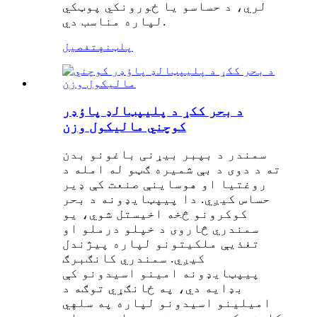
لري، د حساسو یا ځورونکي پوټکي
لپاره مناسب دي.
پلټنه
تفصیل
د بحر ککړ د پلیپټالډ پاؤډر
کوچني مالیکول وزن
سمندر د بپبر بیړنی باغونو بدن
ته د دوی د بې شمیره ګټو له امله د
روغتیا او هوساینې صنعت کې ډیر
حساس کیږي. دا پیپټایډونه د بحر
کوکرونو څخه اخیستل شوي، یو
سمندري څاروی د خپلو درملو او
تغذیې ملکیتونو لپاره پیژندل
کیږي. سمندري کانګبرګ
پیپټایډونه امینو اسیدونو کې
بډایه دي، په ځانګړي توګه د
امیلینو اسیدونو لپاره په سلهي