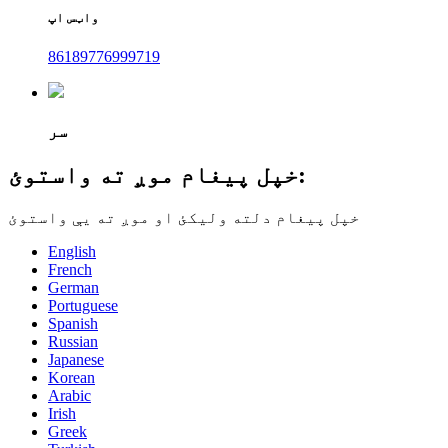
واټس اپ
86189776999719
سر
خپل پیغام موږ ته واستوئ:
خپل پیغام دلته ولیکئ او موږ ته یې واستوئ
English
French
German
Portuguese
Spanish
Russian
Japanese
Korean
Arabic
Irish
Greek