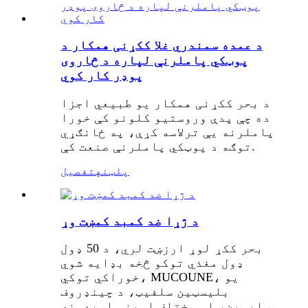
د عمده سمندري غلا ککړنی همکار د
پوټکي پاملرنې لپاره د څاروی
پوډر کار کوي
د بحر ککړنی همکار یو طبیعي اجزا
ده چې پدې وروستیو کلونو کې خورا
پاملرنه یې ترلاسه کړې، په ځانګړي
توګه د پوټکي پاملرنې صنعت کې.
پلټنه
تفصیل
د ژړا ضد کمبد کمښت وړ
بحر ککړ لوړ ارزښت لري، د 50 ډول
ډول مغذي توکو څخه بډایه شوي
خوراکي توکي، MUCOUNE، یو
بلیسټین سلفیټ، د چینډروف
سلیمین، او مختلف امینو اسیدونه