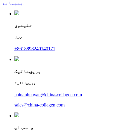
,
پیپټایډ
تلیفون
ټیل
+8618898240140171
بریښنالیک
بریښنالیک
hainanhuayan@china-collagen.com
sales@china-collagen.com
واټس اپ