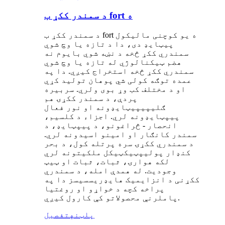
د سمندر ککړ ب fort ه
د سمندر ککړ ب fort ه یو کوچنی مالیکول
پیټایډ دی، دا د تازه یا وچ شوي
سمندري ککړ څخه د نښه شوي بایوم نه
هضم ټیکنالوژي له تازه یا وچ شوي
سمندري ککړ څخه استخراج کیږي. دا په
عمده توګه کولی شي پوهان تولید کړي
او د مختلف کب وړ بوی ولري. سربیره
پردې، د سمندر ککړۍ هم
ګلیپیپیټایډونه او نور فعال
پیپټایډونه لري. اجزاء د کلسیم،
انحصار - څراغونو، د پیپټایډ، د
سمندر کانګار او امینو اسیدونه لري.
د سمندري ککړۍ سره پرتله کول، د بحر
کنډار پولیپټیکټیکل ملکیتونه لري
لکه هوارۍ، ثبات، ثبات او ټیټ
وجودیت. له همدې امله، د سمندري
ککړنی د انزایمیک هایډریسسیسز دا په
پراخه کچه د خواړو او روغتیا
پاملرنې محصولاتو کې کارول کیږي.
پلټنه
تفصیل