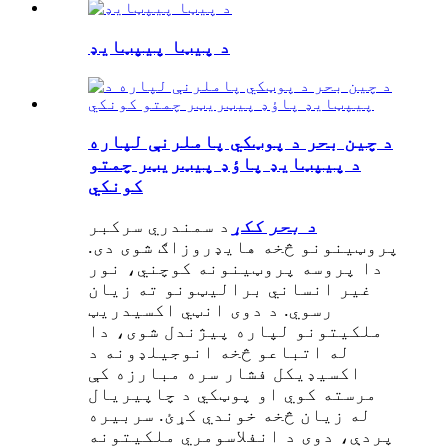
د پیټا پیپټایډ
د چین بحر د پوټکي پاملرنې لپاره
د پیپټایډ پاؤډ پیټریټر چمتو
کونکي
د بحر ککړ
د سمندري سرکبر
پروټینونو څخه هایډروزاګ شوی دی.
دا پروسه پروټینونه کوچني، نور
غیر انساني برالیټونو ته زیان
رسوي. د دوی انټي اکسیدریټ
ملکیتونو لپاره پیژندل شوی، دا
له اتباعو څخه انوجیلډونه د
اکسیډیکل فشار سره مبارزه کې
مرسته کوي او پوټکي د چاپیریال
له زیان څخه خوندي کړئ. سربیره
پردې، دوی د انفلاسومري ملکیتونه