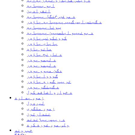
ابو بپټایډ
انفرادین
د مرغۍ ځنګل پیټایډ
د ګینس ایس ګیټ پیپټایډ پاؤډر
ټونا پیپټایډ
د بونیټو ایلسټین پیپټایډ
کوونکونټ پاؤډر
پاپای پاؤډر
مانو پاؤډ
د نارنج پاؤډر
د لیمو پوډر
د لیمو پوډر
دګن میوو پوډر
ګوووا پاؤډر
تریټر ګورډ پاؤډر
د ګینګر پوډر
د خواړو اضافه کول
زموږ په اړه
لېږدول
زموږ ملګری
نندارتون
د رییس پیژندنه
ولې موږ غوره کړه
خبرونه