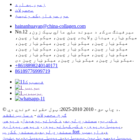
زموږ په اړه
محصولات
موږ سره اړیکه ونیسئ
hainanhuayan@china-collagen.com
No.12 میرفینګ سړک، د میوند ملي عالي ټیک زون،
هیکو ښار، هینان ولایت، چین چین، هیکو ښار چین،
هیکو ښار چین، هیکو ښار چین، هیکو ښار چین،
هیکو ښار چین، هیکو ښار چین، هیکو ښار چین،
هیکو ښار چین، هیکو ښار چین، هیکو ښار چین،
هیکو ښار چین، هیکو ښار چین، هیکو ښار چین دی.
+8618898240140171
86189776999719
© د چاپ حق - 2010 2010-2025: ټول حقونه خوندي دي.
ګرم محصولات
-
د سایټ نقشه
د کب یو
,
سمندري لوبه
,
د کبانو پوهیدل
,
د پوهې
,
پیپټایډ پوډر
,
د کب کبانو پوډر
,
د پوهې پیډایډ
د سمندر ککړ ب fort ه
,
د اویسټر
سمندري لوبه
,
پیپټایډ
,
سویابین پیپټایډ
,
د پیټا پیپټایډ
,
بوینین