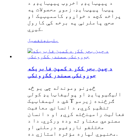
د پیپټایډ، اخروټ پیپټایډ، د
پیټا پیپټایډ. زموږ محصولات په
پراخه کچه د خواړو، کاسمیټیک او
صحي پاملرنې په برخه کې کارول
کیږي.
پلټنه
تفصیل
د چین بحر ککړ د کمپن فابریکه
جوړونکی سمندر ککړونکی
څیړنو وموندله چې یو څه
الیګیوپایډ او پولیفاټایډ کولی
شي د لیمفاټیک T ګرځنده زیرمو
تنظیم کړي، د انساني معافیت
فعالیت رامینځته کړي، او د انسان
مصنوعي معناو ته وده ورکړي. دا د
مختلفو ناروغیو درملنې او
مخنیوي لپاره مؤثره استازي ده.