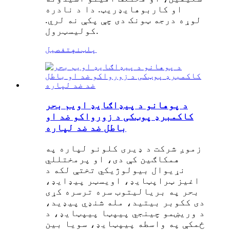
او کاربوهایډریټ. دا د نادره
لوړه درجه ټونک دی چې پکې نه لري.
کولیسټرول.
پلټنه
تفصیل
د پوهانو د پیډاګایډ اویم بحر
کاکمبرډ پوټکی د زورواکو ضد او
باطل ضد ضد لپاره
زموږ شرکت د ډیری کلونو لپاره په
همکاګین کې دی، او پرمختللي
نړیوال بیولوژیکي تختې لکه د
اغيز ټراپټایډ، اویسټر پیډایډ،
بحر په بریالیتوب سره ترسره کړی
دی ککوبر بیتید، مله شنډي پیډید،
د وریښمو چینجي پیپټا پیپټایډ، د
ځمکې په واسطه پیپټایډ، سویا بین